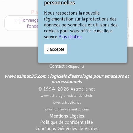
personnelles
Parcourir les billets
Nous respectons la nouvelle
réglementation sur la protections des
←
Hommage à un esprit libre : Jean-Pierre Nicola et la
données personnelles et utilisons des
fondation de l’Astrologie Conditionaliste
cookies pour vous offrir le meilleur
La planète d’appel
→
service
Plus d'infos
J'accepte
Nous contacter
Contact :
Cliquez ici
www.azimut35.com : logiciels d’astrologie pour amateurs et
professionnels
© 1994-2026 Astroclic.net
www.astrologie-existentialiste.fr
www.astroclic.net
www.logiciel-azimut35.com
Mentions Légales
Politique de confidentialité
Conditions Générales de Ventes