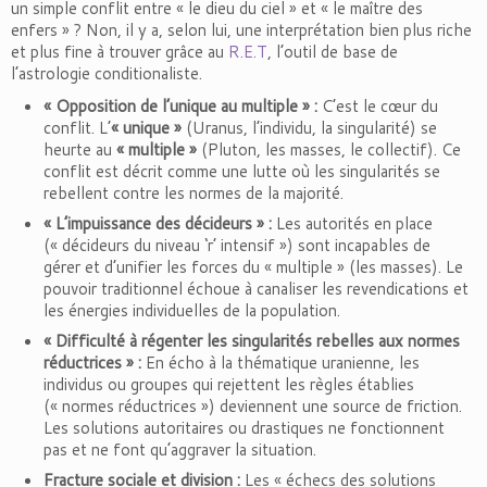
un simple conflit entre « le dieu du ciel » et « le maître des
enfers » ? Non, il y a, selon lui, une interprétation bien plus riche
et plus fine à trouver grâce au
R.E.T
, l’outil de base de
l’astrologie conditionaliste.
« Opposition de l’unique au multiple » :
C’est le cœur du
conflit. L’
« unique »
(Uranus, l’individu, la singularité) se
heurte au
« multiple »
(Pluton, les masses, le collectif). Ce
conflit est décrit comme une lutte où les singularités se
rebellent contre les normes de la majorité.
« L’impuissance des décideurs » :
Les autorités en place
(« décideurs du niveau ‘r’ intensif ») sont incapables de
gérer et d’unifier les forces du « multiple » (les masses). Le
pouvoir traditionnel échoue à canaliser les revendications et
les énergies individuelles de la population.
« Difficulté à régenter les singularités rebelles aux normes
réductrices » :
En écho à la thématique uranienne, les
individus ou groupes qui rejettent les règles établies
(« normes réductrices ») deviennent une source de friction.
Les solutions autoritaires ou drastiques ne fonctionnent
pas et ne font qu’aggraver la situation.
Fracture sociale et division :
Les « échecs des solutions