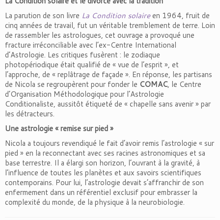
La Condition solaire et le divorce avec la tradition
La parution de son livre
La Condition solaire
en 1964, fruit de
cinq années de travail, fut un véritable tremblement de terre. Loin
de rassembler les astrologues, cet ouvrage a provoqué une
fracture irréconciliable avec l’ex-Centre International
d’Astrologie. Les critiques fusèrent : le zodiaque
photopériodique était qualifié de « vue de l’esprit », et
l’approche, de « replâtrage de façade ». En réponse, les partisans
de Nicola se regroupèrent pour fonder le
COMAC
, le Centre
d’Organisation Méthodologique pour l’Astrologie
Conditionaliste, aussitôt étiqueté de « chapelle sans avenir » par
les détracteurs.
Une astrologie « remise sur pied »
Nicola a toujours revendiqué le fait d’avoir remis l’astrologie « sur
pied » en la reconnectant avec ses racines astronomiques et sa
base terrestre. Il a élargi son horizon, l’ouvrant à la gravité, à
l’influence de toutes les planètes et aux savoirs scientifiques
contemporains. Pour lui, l’astrologie devait s’affranchir de son
enfermement dans un référentiel exclusif pour embrasser la
complexité du monde, de la physique à la neurobiologie.