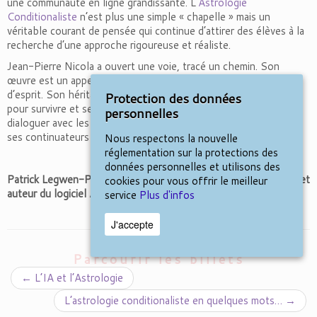
une communauté en ligne grandissante. L’
Astrologie
Conditionaliste
n’est plus une simple « chapelle » mais un
véritable courant de pensée qui continue d’attirer des élèves à la
recherche d’une approche rigoureuse et réaliste.
Jean-Pierre Nicola a ouvert une voie, tracé un chemin. Son
œuvre est un appel à la raison, à la curiosité et à l’ouverture
d’esprit. Son héritage est un rappel constant que l’astrologie,
Protection des données
pour survivre et se développer, doit rester connectée au réel et
personnelles
dialoguer avec les savoirs de son temps. C’est à
ses continuateurs de faire vivre cette promesse.
Nous respectons la nouvelle
réglementation sur la protections des
données personnelles et utilisons des
Patrick Legwen-Phal (
enseignant en astrologie conditionaliste
et
cookies pour vous offrir le meilleur
auteur du logiciel Azimut35),
août 2025
service
Plus d'infos
J'accepte
Parcourir les billets
←
L’IA et l’Astrologie
L’astrologie conditionaliste en quelques mots…
→