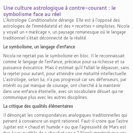
Une culture astrologique à contre-courant : le
symbolisme face au réel
L’Astrologie Conditionaliste dérange. Elle est à l’opposé des
astrologies de l’immédiateté et des « recettes » simplistes. Nicola
y voyait un « marécage », un paysage romanesque où le langage
traditionnel s’était déconnecté de la réalité.
Le symbolisme, un langage d’enfance
Nicola ne rejetait pas le symbolisme en bloc. Il le reconnaissait
comme le langage de l’enfance, précieux pour sa richesse et sa
puissance évocatrice. Mais il estimait qu’il fallait le dépasser, sans
la rejeter pour autant, pour atteindre une maturité intellectuelle.
L’astrologie, selon lui, n’a pas progressé car ses défenseurs, par
intérêt ou par manque de courage, ont cherché à la maintenir
dans une enfance éternelle, avec un vocabulaire désuet qui ne
communique plus avec les autres disciplines.
La critique des qualités élémentaires
Il dénonçait les correspondances analogiques traditionnelles qui
peinent à convaincre un esprit rationnel. Faut-il croire que l’astre
Jupiter est « chaud et humide » ou que l’agressivité de Mars est
due à ses qualités de « chaud et sec » ? Nicola montrait que ces