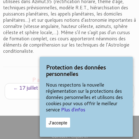
utilisées dans Azimut35 (rectification horaire, thème d’âge,
techniques prévisionnelles, modèle R.E.T., hiérarchisation des
puissances planétaires, les appels planétaires, les domiciles
planétaires…) et sur quelques notions d’astronomie importantes à
connaître (vitesse angulaire, hauteur céleste, azimuts, sphère
céleste et sphère locale,…). Même s’il ne s’agit pas d’un cursus
de formation complet, ces cours apporteront néanmoins des
éléments de compréhension sur les techniques de l’Astrologie
conditionaliste.
Protection des données
personnelles
Parcourir les billets
Nous respectons la nouvelle
←
17 juillet 2026 :
Nouvelle version 12.0 d’Azimut35
réglementation sur la protections des
Diamant
données personnelles et utilisons des
cookies pour vous offrir le meilleur
NOUVEAUX TARIFS
→
service
Plus d'infos
J'accepte
Nous contacter
Contact :
Cliquez ici