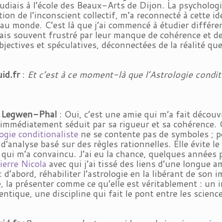
tudiais à l’école des Beaux-Arts de Dijon. La psycholog
tion de l’inconscient collectif, m’a reconnecté à cette id
au monde. C’est là que j’ai commencé à étudier différen
tais souvent frustré par leur manque de cohérence et d
bjectives et spéculatives, déconnectées de la réalité qu
uid.fr
:
Et c’est à ce moment-là que l’Astrologie condi
k Legwen-Phal
: Oui, c’est une amie qui m’a fait découv
é immédiatement séduit par sa rigueur et sa cohérence
ogie conditionaliste
ne se contente pas de symboles ; pou
d’analyse basé sur des règles rationnelles. Elle évite le 
e qui m’a convaincu. J’ai eu la chance, quelques années 
erre Nicola
avec qui j’ai tissé des liens d’une longue 
: d’abord, réhabiliter l’astrologie en la libérant de son
, la présenter comme ce qu’elle est véritablement : un 
entique, une discipline qui fait le pont entre les scienc