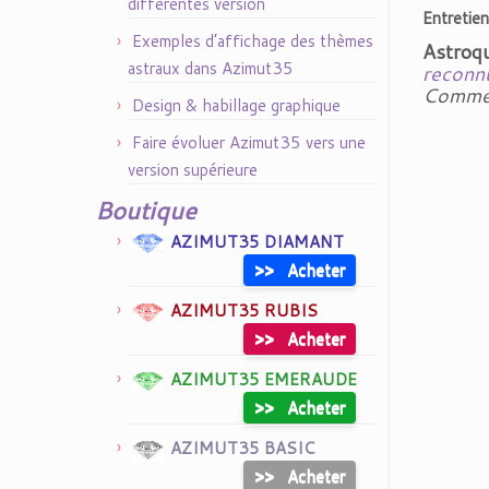
différentes version
Entretien
Exemples d’affichage des thèmes
Astroqu
astraux dans Azimut35
reconn
Comment
Design & habillage graphique
Faire évoluer Azimut35 vers une
version supérieure
Boutique
AZIMUT35 DIAMANT
>>
Acheter
AZIMUT35 RUBIS
>>
Acheter
AZIMUT35 EMERAUDE
>>
Acheter
AZIMUT35 BASIC
>>
Acheter