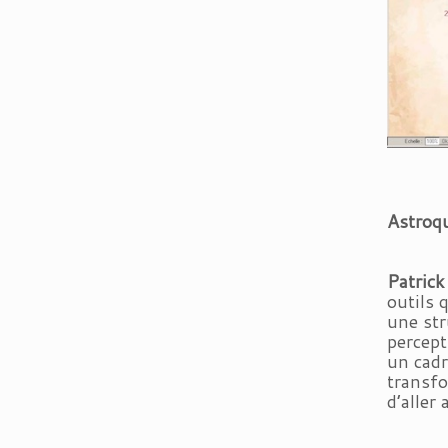
Astroqu
Patric
outils 
une str
percept
un cadr
transfo
d’aller