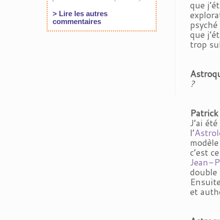
que j’é
explora
psyché 
que j’é
trop su
Astroq
?
Patric
J’ai ét
l’
Astrol
modèle 
c’est c
Jean-Pi
double 
Ensuite
et auth