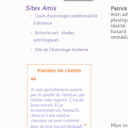
Sites Amis
Patric
mon ado
Cours d’astrologie conditionaliste
plastiq
à distance
réalité
hasard 
Astroclic.net : études
immédia
astrologiques
Site de l’Astrologie moderne
Mon int