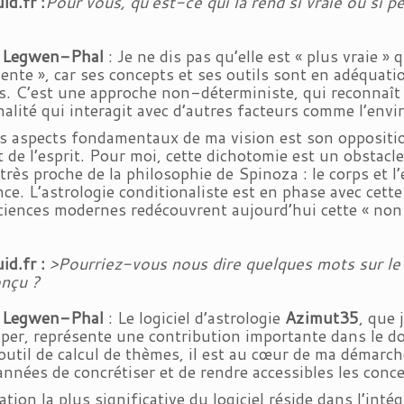
id.fr :
Pour vous, qu’est-ce qui la rend si vraie ou si p
k Legwen-Phal
: Je ne dis pas qu’elle est « plus vraie » 
nente », car ses concepts et ses outils sont en adéquati
s. C’est une approche non-déterministe, qui reconnaît q
alité qui interagit avec d’autres facteurs comme l’envir
s aspects fondamentaux de ma vision est son oppositio
t de l’esprit. Pour moi, cette dichotomie est un obstacle
 très proche de la philosophie de Spinoza : le corps et 
ce. L’astrologie conditionaliste est en phase avec cette v
iences modernes redécouvrent aujourd’hui cette « non-
id.fr :
>Pourriez-vous nous dire quelques mots sur le 
onçu ?
k Legwen-Phal
: Le logiciel d’astrologie
Azimut35
, que 
per, représente une contribution importante dans le do
outil de calcul de thèmes, il est au cœur de ma démarc
 années de concrétiser et de rendre accessibles les conce
ation la plus significative du logiciel réside dans l’int