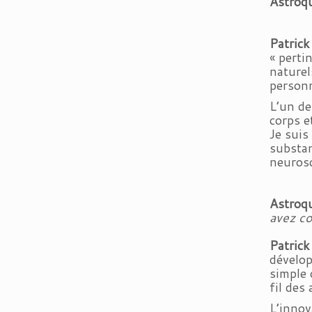
Astroqu
Patric
« perti
naturel
personn
L’un de
corps e
Je suis
substan
neurosc
Astroqu
avez c
Patric
dévelop
simple 
fil des
L’innov