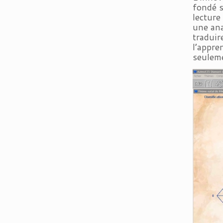
fondé 
lecture
une ana
traduir
l’appre
seuleme