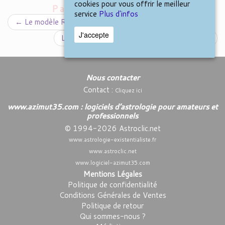
cookies pour vous offrir le meilleur
Parcourir les billets
service
Plus d'infos
←
Le modèle R.E.T. : une grille de lecture universelle
J'accepte
La Condition solaire de Jean-Pierre Nicola
→
Nous contacter
Contact :
Cliquez ici
www.azimut35.com : logiciels d’astrologie pour amateurs et
professionnels
© 1994-2026 Astroclic.net
www.astrologie-existentialiste.fr
www.astroclic.net
www.logiciel-azimut35.com
Mentions Légales
Politique de confidentialité
Conditions Générales de Ventes
Politique de retour
Qui sommes-nous ?